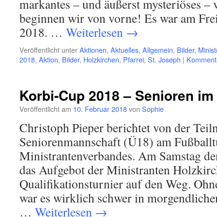
markantes – und äußerst mysteriöses – 
beginnen wir von vorne! Es war am Frei
2018. …
Weiterlesen
→
Veröffentlicht unter
Aktionen
,
Aktuelles
,
Allgemein
,
Bilder
,
Minist
2018
,
Aktion
,
Bilder
,
Holzkirchen
,
Pfarrei
,
St. Joseph
|
Kommenta
Korbi-Cup 2018 – Senioren im
Veröffentlicht am
10. Februar 2018
von
Sophie
Christoph Pieper berichtet von der Tei
Seniorenmannschaft (Ü18) am Fußballt
Ministrantenverbandes. Am Samstag den
das Aufgebot der Ministranten Holzki
Qualifikationsturnier auf den Weg. Oh
war es wirklich schwer in morgendliche
…
Weiterlesen
→