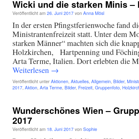
Wicki und die starken Minis – 
Veröffentlicht am
26. Juni 2017
von
Anna Mösl
In der ersten Pfingstferienwoche fand die
Ministrantenfreizeit statt. Unter dem M
starken Männer“ machten sich die knap
Holzkirchen, Hartpenning und Föchin
Arta Terme, Italien. Dort erlebten die 
Weiterlesen
→
Veröffentlicht unter
Aktionen
,
Aktuelles
,
Allgemein
,
Bilder
,
Minist
2017
,
Aktion
,
Arta Terme
,
Bilder
,
Freizeit
,
Gruppenfoto
,
Holzkirc
Wunderschönes Wien – Gruppe
2017
Veröffentlicht am
18. Juni 2017
von
Sophie