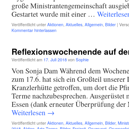
große Ministrantengemeinschaft ausgieb
Gestartet wurde mit einer …
Weiterles
Veröffentlicht unter
Aktionen
,
Aktuelles
,
Allgemein
,
Bilder
|
Versc
Kommentar hinterlassen
Reflexionswochenende auf der
Veröffentlicht am
17. Juli 2018
von
Sophie
Von Sonja Dam Während dem Wochenen
zum 17.6. hat sich ein Großteil unserer 
Kranzlerhütte getroffen, um dort die Pfin
Terme nachzubesprechen. Ausgerüstet m
Essen (dank erneuter Überprüfung de
Weiterlesen
→
Veröffentlicht unter
Aktionen
,
Aktuelles
,
Allgemein
,
Bilder
,
Minist
2018
,
Aktion
,
Arta Terme
,
Bilder
,
Freizeit
,
Grugrupst
,
Gruppenfo