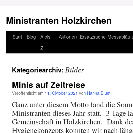
Ministranten Holzkirchen
Zum
Start
Blog
A bis
Aktionen
Ersatzsuche
Messabläuf
Inhalt
Z
springen
Bilder
Kategoriearchiv:
Minis auf Zeitreise
Veröffentlicht am
11. Oktober 2021
von
Hanna Blüm
Ganz unter diesem Motto fand die Som
Ministranten dieses Jahr statt. 3 Tage l
Gemeinschaft in Holzkirchen. Dank de
Hygienekonzepts konnten wir nach läng