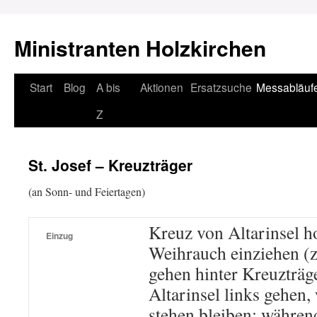
Ministranten Holzkirchen
Zum
Start
Blog
A bis
Aktionen
Ersatzsuche
Messabläuf
Inhalt
Z
springen
St. Josef – Kreuzträger
(an Sonn- und Feiertagen)
Kreuz von Altarinsel ho
Einzug
Weihrauch einziehen (
gehen hinter Kreuzträge
Altarinsel links gehen
stehen bleiben; währen