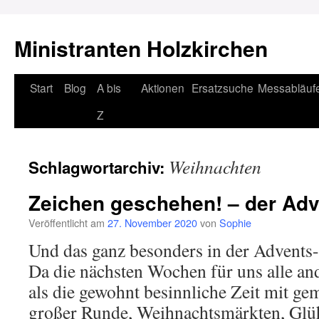
Ministranten Holzkirchen
Zum
Start
Blog
A bis
Aktionen
Ersatzsuche
Messabläuf
Inhalt
Z
springen
Weihnachten
Schlagwortarchiv:
Zeichen geschehen! – der Ad
Veröffentlicht am
27. November 2020
von
Sophie
Und das ganz besonders in der Advents-
Da die nächsten Wochen für uns alle an
als die gewohnt besinnliche Zeit mit g
großer Runde, Weihnachtsmärkten, Glü