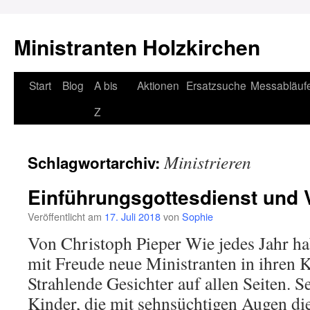
Ministranten Holzkirchen
Zum
Start
Blog
A bis
Aktionen
Ersatzsuche
Messabläuf
Inhalt
Z
springen
Ministrieren
Schlagwortarchiv:
Einführungsgottesdienst und
Veröffentlicht am
17. Juli 2018
von
Sophie
Von Christoph Pieper Wie jedes Jahr ha
mit Freude neue Ministranten in ihren
Strahlende Gesichter auf allen Seiten. Se
Kinder, die mit sehnsüchtigen Augen di