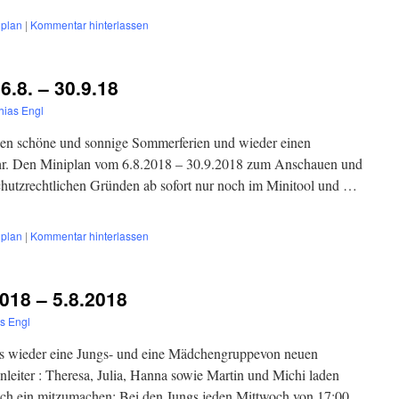
nplan
|
Kommentar hinterlassen
.8. – 30.9.18
hias Engl
len schöne und sonnige Sommerferien und wieder einen
ahr. Den Miniplan vom 6.8.2018 – 30.9.2018 zum Anschauen und
schutzrechtlichen Gründen ab sofort nur noch im Minitool und …
nplan
|
Kommentar hinterlassen
018 – 5.8.2018
s Engl
 es wieder eine Jungs- und eine Mädchengruppevon neuen
leiter : Theresa, Julia, Hanna sowie Martin und Michi laden
lich ein mitzumachen: Bei den Jungs jeden Mittwoch von 17:00 …