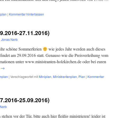
nplan
|
Kommentar hinterlassen
09.2016-27.11.2016)
n
Jonas Nerb
et ihr schöne Sommerferien
wie jedes Jahr werden auch dieses
indet am 29.09.2016 statt. Genauso wie die Preisverleihung vom
mationen unter www.ministranten-holzkirchen.de oder bei euren
n
→
enplan
|
Verschlagwortet mit
Miniplan
,
Ministrantenplan
,
Plan
|
Kommentar
07.2016-25.09.2016)
 Nerb
tehen vor der Tür, bitte auch hier fleißig ministrieren! leider ist