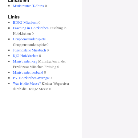
Einkaufen
Ministranten T-Shirts
0
Links
BDKJ Miesbach
0
Fasching in Holzkirchen
Fasching in
Holzkirchen 0
Gruppenstundenspiele
Gruppenstundenspiele 0
Jugendstelle Miesbach
0
KjG Holzkirchen
0
Ministranten.org
Ministranten in der
Erzdiözese München Freising 0
Ministrantenverband
0
PV Holzkirchen-Warngau
0
Was ist die Messe?
Kleiner Wegweiser
durch die Heilige Messe 0