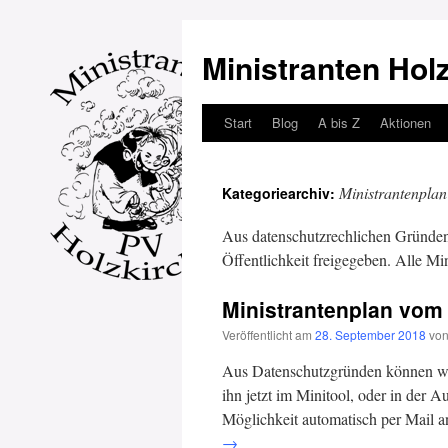
Ministranten Hol
Start
Blog
A bis Z
Aktionen
Zum
Inhalt
Ministrantenplan
Kategoriearchiv:
springen
Aus datenschutzrechlichen Gründen
Öffentlichkeit freigegeben. Alle Mi
Ministrantenplan vom 
Veröffentlicht am
28. September 2018
vo
Aus Datenschutzgründen können wir 
ihn jetzt im Minitool, oder in der 
Möglichkeit automatisch per Mail 
→