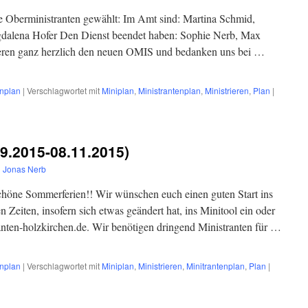
e Oberministranten gewählt: Im Amt sind: Martina Schmid,
gdalena Hofer Den Dienst beendet haben: Sophie Nerb, Max
ieren ganz herzlich den neuen OMIS und bedanken uns bei …
enplan
|
Verschlagwortet mit
Miniplan
,
Ministrantenplan
,
Ministrieren
,
Plan
|
09.2015-08.11.2015)
n
Jonas Nerb
 schöne Sommerferien!! Wir wünschen euch einen guten Start ins
en Zeiten, insofern sich etwas geändert hat, ins Minitool ein oder
anten-holzkirchen.de. Wir benötigen dringend Ministranten für …
enplan
|
Verschlagwortet mit
Miniplan
,
Ministrieren
,
Minitrantenplan
,
Plan
|