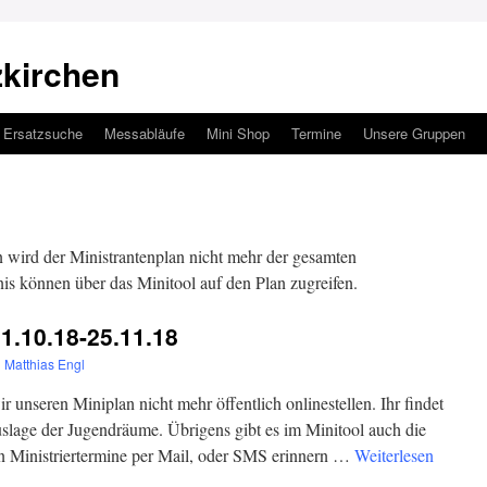
zkirchen
Ersatzsuche
Messabläufe
Mini Shop
Termine
Unsere Gruppen
 wird der Ministrantenplan nicht mehr der gesamten
nis können über das Minitool auf den Plan zugreifen.
1.10.18-25.11.18
n
Matthias Engl
unseren Miniplan nicht mehr öffentlich onlinestellen. Ihr findet
Auslage der Jugendräume. Übrigens gibt es im Minitool auch die
an Ministriertermine per Mail, oder SMS erinnern …
Weiterlesen