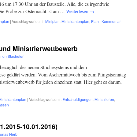
16 um 17:30 Uhr an der Baustelle. Alle, die es irgendwie
Die Probe zur Osternacht ist am …
Weiterlesen
→
enplan
|
Verschlagwortet mit
Miniplan
,
Ministrantenplan
,
Plan
|
Kommentar
und Ministrierwettbewerb
mon Stacheter
 bezüglich des neuen Strichesystems und dem
diese geklärt werden. Vom Aschermittwoch bis zum Pfingstsonntag
inistrierwettbewerb für jeden einzelnen statt. Hier geht es darum,
Ministrantenplan
|
Verschlagwortet mit
Entschuldigungen
,
Ministrieren
,
assen
11.2015-10.01.2016)
Jonas Nerb