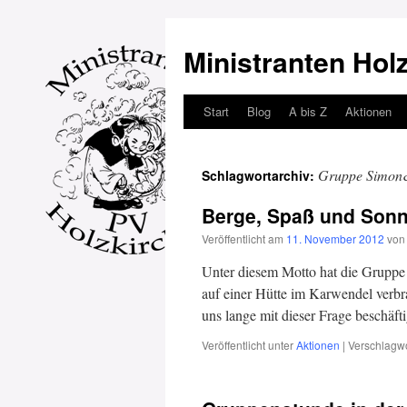
Ministranten Hol
Start
Blog
A bis Z
Aktionen
Zum
Inhalt
Gruppe Simon
Schlagwortarchiv:
springen
Berge, Spaß und Son
Veröffentlicht am
11. November 2012
von
Unter diesem Motto hat die Grupp
auf einer Hütte im Karwendel verb
uns lange mit dieser Frage beschäft
Veröffentlicht unter
Aktionen
|
Verschlagwo