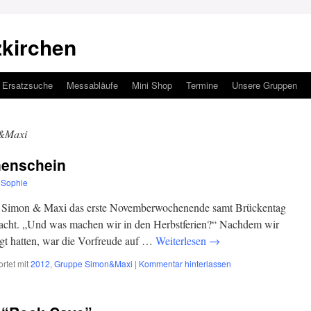
zkirchen
Ersatzsuche
Messabläufe
Mini Shop
Termine
Unsere Gruppen
&Maxi
nenschein
Sophie
e Simon & Maxi das erste Novemberwochenende samt Brückentag
racht. „Und was machen wir in den Herbstferien?“ Nachdem wir
igt hatten, war die Vorfreude auf …
Weiterlesen
→
rtet mit
2012
,
Gruppe Simon&Maxi
|
Kommentar hinterlassen