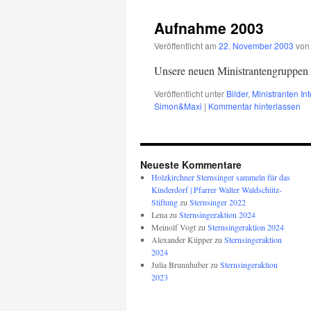
Aufnahme 2003
Veröffentlicht am
22. November 2003
von
Unsere neuen Ministrantengruppen
Veröffentlicht unter
Bilder
,
Ministranten In
Simon&Maxi
|
Kommentar hinterlassen
Neueste Kommentare
Holzkirchner Sternsinger sammeln für das
Kinderdorf | Pfarrer Walter Waldschütz-
Stiftung
zu
Sternsinger 2022
Lena
zu
Sternsingeraktion 2024
Meinolf Vogt
zu
Sternsingeraktion 2024
Alexander Küpper
zu
Sternsingeraktion
2024
Julia Brunnhuber
zu
Sternsingeraktion
2023