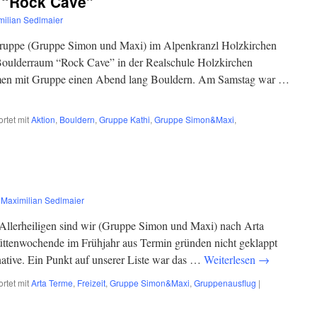
 “Rock Cave”
milian Sedlmaier
ruppe (Gruppe Simon und Maxi) im Alpenkranzl Holzkirchen
 Boulderraum “Rock Cave” in der Realschule Holzkirchen
ammen mit Gruppe einen Abend lang Bouldern. Am Samstag war …
rtet mit
Aktion
,
Bouldern
,
Gruppe Kathi
,
Gruppe Simon&Maxi
,
n
Maximilian Sedlmaier
Allerheiligen sind wir (Gruppe Simon und Maxi) nach Arta
ttenwochende im Frühjahr aus Termin gründen nicht geklappt
native. Ein Punkt auf unserer Liste war das …
Weiterlesen
→
rtet mit
Arta Terme
,
Freizeit
,
Gruppe Simon&Maxi
,
Gruppenausflug
|