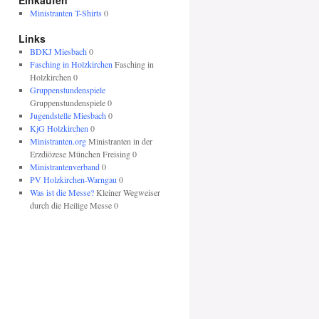
Einkaufen
Ministranten T-Shirts
0
Links
BDKJ Miesbach
0
Fasching in Holzkirchen
Fasching in
Holzkirchen 0
Gruppenstundenspiele
Gruppenstundenspiele 0
Jugendstelle Miesbach
0
KjG Holzkirchen
0
Ministranten.org
Ministranten in der
Erzdiözese München Freising 0
Ministrantenverband
0
PV Holzkirchen-Warngau
0
Was ist die Messe?
Kleiner Wegweiser
durch die Heilige Messe 0