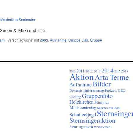
Maximilian Sedlmaier
 Simon & Maxi und Lisa
tern
|
Verschlagwortet mit
2003
,
Aufnahme
,
Gruppe Lisa
,
Gruppe
2014
2011
2012
2013
2017
2010
2015
Aktion
Arta Terme
Bilder
Aufnahme
Freizeit
Dekanatsministrantentag
GEO-
Gruppenfoto
Caching
Holzkirchen
Miniplan
Ministrantentag
Ministrieren
Plan
Sternsinge
Schnitzeljagd
Sternsingeraktion
Sternsingerlisten
Weihnachten