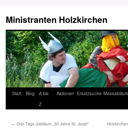
Ministranten Holzkirchen
Zum
Start
Blog
A bis
Aktionen
Ersatzsuche
Messabläuf
Inhalt
Z
springen
←
Drei Tage Jubiläum „50 Jahre St. Josef“
Holzkirchen