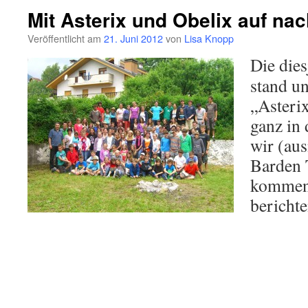
Mit Asterix und Obelix auf nach
Veröffentlicht am
21. Juni 2012
von
Lisa Knopp
Die dies
stand u
„Asteri
ganz in 
wir (au
Barden 
kommen 
berichte