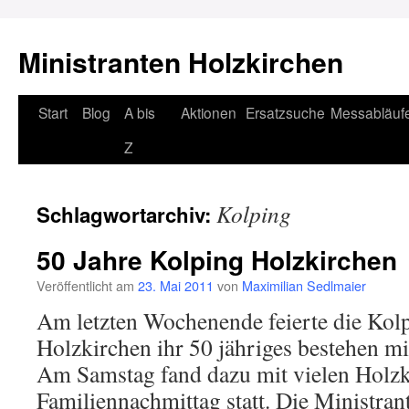
Ministranten Holzkirchen
Zum
Start
Blog
A bis
Aktionen
Ersatzsuche
Messabläuf
Inhalt
Z
springen
Kolping
Schlagwortarchiv:
50 Jahre Kolping Holzkirchen
Veröffentlicht am
23. Mai 2011
von
Maximilian Sedlmaier
Am letzten Wochenende feierte die Kolp
Holzkirchen ihr 50 jähriges bestehen mi
Am Samstag fand dazu mit vielen Holzk
Familiennachmittag statt. Die Ministra