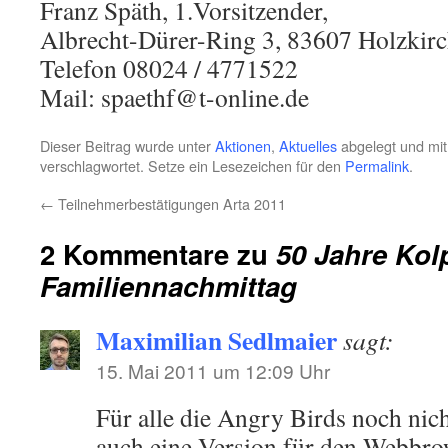
Franz Späth, 1.Vorsitzender,
Albrecht-Dürer-Ring 3, 83607 Holzkir
Telefon 08024 / 4771522
Mail: spaethf@t-online.de
Dieser Beitrag wurde unter
Aktionen
,
Aktuelles
abgelegt und mi
verschlagwortet. Setze ein Lesezeichen für den
Permalink
.
←
Teilnehmerbestätigungen Arta 2011
2 Kommentare zu
50 Jahre Kol
Familiennachmittag
Maximilian Sedlmaier
sagt:
15. Mai 2011 um 12:09 Uhr
Für alle die Angry Birds noch nicht
auch eine Version für den Webbro