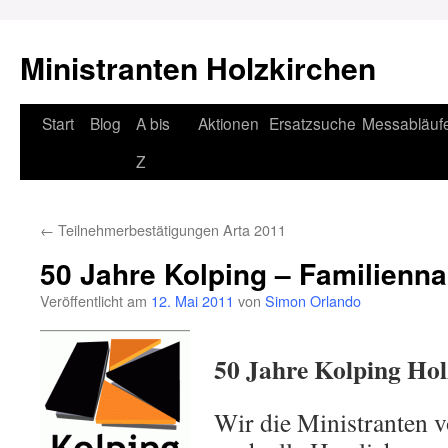
Ministranten Holzkirchen
Zum
Start
Blog
A bis
Aktionen
Ersatzsuche
Messabläuf
Inhalt
Z
springen
←
Teilnehmerbestätigungen Arta 2011
50 Jahre Kolping – Familienn
Veröffentlicht am
12. Mai 2011
von
Simon Orlando
50 Jahre Kolping Hol
Wir die Ministranten 