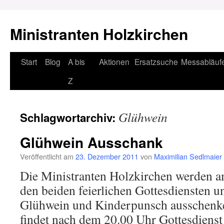
Ministranten Holzkirchen
Zum
Start
Blog
A bis
Aktionen
Ersatzsuche
Messabläuf
Inhalt
Z
springen
Glühwein
Schlagwortarchiv:
Glühwein Ausschank
Veröffentlicht am
23. Dezember 2011
von
Maximilian Sedlmaier
Die Ministranten Holzkirchen werden 
den beiden feierlichen Gottesdiensten u
Glühwein und Kinderpunsch ausschenk
findet nach dem 20.00 Uhr Gottesdienst