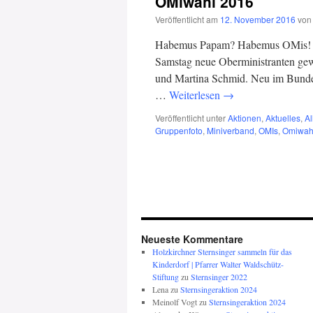
OMiwahl 2016
Veröffentlicht am
12. November 2016
von
Habemus Papam? Habemus OMis! I
Samstag neue Oberministranten gew
und Martina Schmid. Neu im Bunde 
…
Weiterlesen
→
Veröffentlicht unter
Aktionen
,
Aktuelles
,
A
Gruppenfoto
,
Miniverband
,
OMIs
,
Omiwah
Neueste Kommentare
Holzkirchner Sternsinger sammeln für das
Kinderdorf | Pfarrer Walter Waldschütz-
Stiftung
zu
Sternsinger 2022
Lena
zu
Sternsingeraktion 2024
Meinolf Vogt
zu
Sternsingeraktion 2024