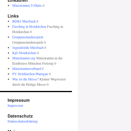
Einkaufen
Ministranten T-Shirts
0
Links
BDKJ Miesbach
0
Fasching in Holzkirchen
Fasching in
Holzkirchen 0
Gruppenstundenspiele
Gruppenstundenspiele 0
Jugendstelle Miesbach
0
KjG Holzkirchen
0
Ministranten.org
Ministranten in der
Erzdiözese München Freising 0
Ministrantenverband
0
PV Holzkirchen-Warngau
0
Was ist die Messe?
Kleiner Wegweiser
durch die Heilige Messe 0
Impressum
Impressum
Datenschutz
Datenschutzerklärung