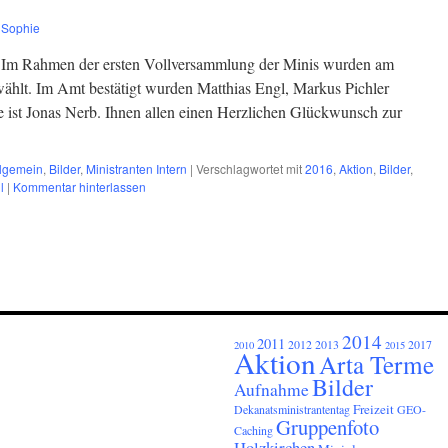
Sophie
m Rahmen der ersten Vollversammlung der Minis wurden am
ählt. Im Amt bestätigt wurden Matthias Engl, Markus Pichler
ist Jonas Nerb. Ihnen allen einen Herzlichen Glückwunsch zur
llgemein
,
Bilder
,
Ministranten Intern
|
Verschlagwortet mit
2016
,
Aktion
,
Bilder
,
l
|
Kommentar hinterlassen
2014
2011
2012
2013
2017
2010
2015
Aktion
Arta Terme
Bilder
Aufnahme
Freizeit
Dekanatsministrantentag
GEO-
Gruppenfoto
Caching
Holzkirchen