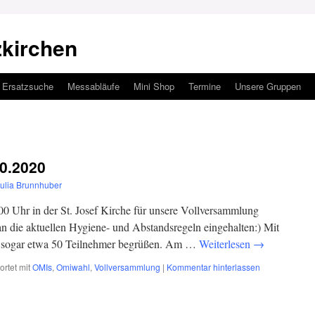
zkirchen
Ersatzsuche
Messabläufe
Mini Shop
Termine
Unsere Gruppen
0.2020
ulia Brunnhuber
0 Uhr in der St. Josef Kirche für unsere Vollversammlung
an die aktuellen Hygiene- und Abstandsregeln eingehalten:) Mit
at sogar etwa 50 Teilnehmer begrüßen. Am …
Weiterlesen
→
rtet mit
OMIs
,
Omiwahl
,
Vollversammlung
|
Kommentar hinterlassen