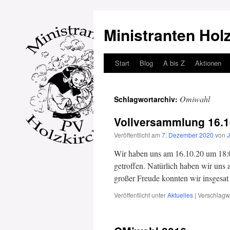
Ministranten Hol
Start
Blog
A bis Z
Aktionen
Zum
Inhalt
Omiwahl
Schlagwortarchiv:
springen
Vollversammlung 16.1
Veröffentlicht am
7. Dezember 2020
von
J
Wir haben uns am 16.10.20 um 18:0
getroffen. Natürlich haben wir uns 
großer Freude konnten wir insges
Veröffentlicht unter
Aktuelles
|
Verschlagwo