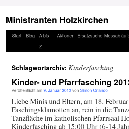
Ministranten Holzkirchen
Zum
Start
Blog
A bis
Aktionen
Ersatzsuche
Messabläuf
Inhalt
Z
springen
Kinderfasching
Schlagwortarchiv:
Kinder- und Pfarrfasching 201
Veröffentlicht am
9. Januar 2012
von
Simon Orlando
Liebe Minis und Eltern, am 18. Februar
Faschingsklamotten an, rein in die Tanz
Tanzfläche im katholischen Pfarrsaal Ho
Kinderfasching ab 15:00 Uhr (6-14 Jahre