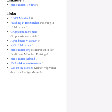
Einkaufen
Ministranten T-Shirts
0
Links
BDKJ Miesbach
0
Fasching in Holzkirchen
Fasching in
Holzkirchen 0
Gruppenstundenspiele
Gruppenstundenspiele 0
Jugendstelle Miesbach
0
KjG Holzkirchen
0
Ministranten.org
Ministranten in der
Erzdiözese München Freising 0
Ministrantenverband
0
PV Holzkirchen-Warngau
0
Was ist die Messe?
Kleiner Wegweiser
durch die Heilige Messe 0