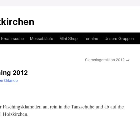
zkirchen
Ersatzsuche
Messabläufe
Mini Shop
Termine
Unsere Gruppen
Sternsingeraktion 2012
→
hing 2012
on Orlando
r Faschingsklamotten an, rein in die Tanzschuhe und ab auf die
al Holzkirchen.