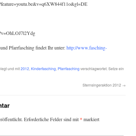
ch?feature=youtu.be&v=q6XW844f11o&gl=DE
ch?v=OhLOJ7l2Ydg
nd Pfarrfasching findet Ihr unter:
http://www.fasching-
legt und mit
2012
,
Kinderfasching
,
Pfarrfasching
verschlagwortet. Setze ein
Sternsingeraktion 2012
→
tar
*
öffentlicht.
Erforderliche Felder sind mit
markiert