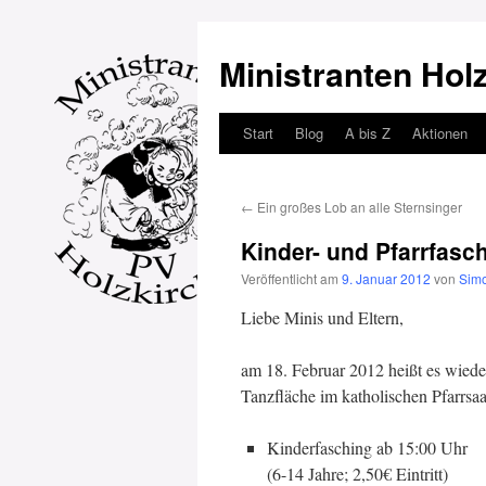
Ministranten Hol
Start
Blog
A bis Z
Aktionen
Zum
Inhalt
←
Ein großes Lob an alle Sternsinger
springen
Kinder- und Pfarrfasc
Veröffentlicht am
9. Januar 2012
von
Sim
Liebe Minis und Eltern,
am 18. Februar 2012 heißt es wiede
Tanzfläche im katholischen Pfarrsa
Kinderfasching ab 15:00 Uhr
(6-14 Jahre; 2,50€ Eintritt)