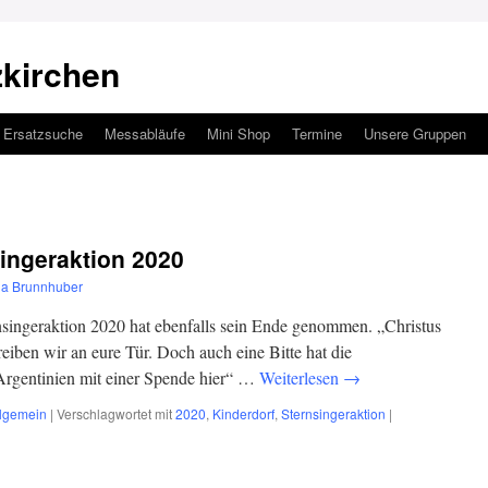
zkirchen
Ersatzsuche
Messabläufe
Mini Shop
Termine
Unsere Gruppen
ingeraktion 2020
ia Brunnhuber
rnsingeraktion 2020 hat ebenfalls sein Ende genommen. „Christus
eiben wir an eure Tür. Doch auch eine Bitte hat die
 Argentinien mit einer Spende hier“ …
Weiterlesen
→
llgemein
|
Verschlagwortet mit
2020
,
Kinderdorf
,
Sternsingeraktion
|