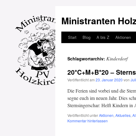
Ministranten Hol
Start
Blog
A bis Z
Aktionen
Zum
Inhalt
Kinderdorf
Schlagwortarchiv:
springen
20*C+M+B*20 – Sterns
Veröffentlicht am
23. Januar 2020
von
Jul
Die Ferien sind vorbei und die Ste
segne euch im neuen Jahr. Dies schr
Sternsingerschar: Helft Kindern in
Veröffentlicht unter
Aktionen
,
Aktuelles
,
A
Kommentar hinterlassen