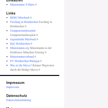
Einkaufen
Ministranten T-Shirts
0
Links
BDKJ Miesbach
0
Fasching in Holzkirchen
Fasching in
Holzkirchen 0
Gruppenstundenspiele
Gruppenstundenspiele 0
Jugendstelle Miesbach
0
KjG Holzkirchen
0
Ministranten.org
Ministranten in der
Erzdiözese München Freising 0
Ministrantenverband
0
PV Holzkirchen-Warngau
0
Was ist die Messe?
Kleiner Wegweiser
durch die Heilige Messe 0
Impressum
Impressum
Datenschutz
Datenschutzerklärung