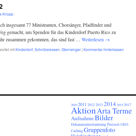
2
sa Knopp
ich insgesamt 77 Ministranten, Chorsänger, Pfadfinder und
 Weg gemacht, um Spenden für das Kinderdorf Puerto Rico zu
Jahr zusammen gekommen, das sind fast …
Weiterlesen
→
ortet mit
Kinderdorf
,
Schnitzelessen
,
Sternsinger
|
Kommentar hinterlassen
2014
2011
2012
2013
2017
2010
2015
Aktion
Arta Terme
Bilder
Aufnahme
Freizeit
Dekanatsministrantentag
GEO-
Gruppenfoto
Caching
Holzkirchen