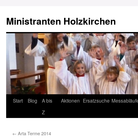
Ministranten Holzkirchen
Zum
Start
Blog
A bis
Aktionen
Ersatzsuche
Messabläuf
Inhalt
Z
springen
←
Arta Terme 2014