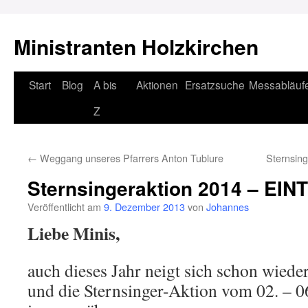
Ministranten Holzkirchen
Zum
Start
Blog
A bis
Aktionen
Ersatzsuche
Messabläuf
Inhalt
Z
springen
←
Weggang unseres Pfarrers Anton Tublure
Sternsing
Sternsingeraktion 2014 – EIN
Veröffentlicht am
9. Dezember 2013
von
Johannes
Liebe Minis,
auch dieses Jahr neigt sich schon wi
und die Sternsinger-Aktion vom 02. – 0