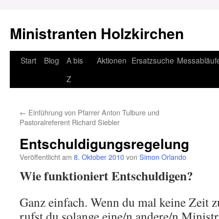
Ministranten Holzkirchen
Zum
Start
Blog
A bis
Aktionen
Ersatzsuche
Messabläuf
Inhalt
Z
springen
←
Einführung von Pfarrer Anton Tulbure und
Pastoralreferent Richard Siebler
Entschuldigungsregelung
Veröffentlicht am
8. Oktober 2010
von
Simon Orlando
Wie funktioniert Entschuldigen?
Ganz einfach. Wenn du mal keine Zeit z
rufst du solange eine/n andere/n Ministra