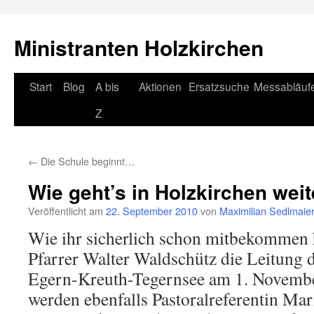
Ministranten Holzkirchen
Zum
Start
Blog
A bis
Aktionen
Ersatzsuche
Messabläuf
Inhalt
Z
springen
←
Die Schule beginnt…
Wie geht’s in Holzkirchen weit
Veröffentlicht am
22. September 2010
von
Maximilian Sedlmaie
Wie ihr sicherlich schon mitbekommen
Pfarrer Walter Waldschütz die Leitung 
Egern-Kreuth-Tegernsee am 1. Novembe
werden ebenfalls Pastoralreferentin Ma