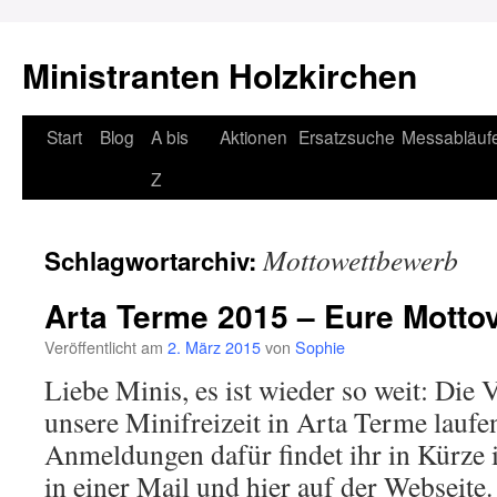
Ministranten Holzkirchen
Zum
Start
Blog
A bis
Aktionen
Ersatzsuche
Messabläuf
Inhalt
Z
springen
Mottowettbewerb
Schlagwortarchiv:
Arta Terme 2015 – Eure Motto
Veröffentlicht am
2. März 2015
von
Sophie
Liebe Minis, es ist wieder so weit: Die 
unsere Minifreizeit in Arta Terme laufe
Anmeldungen dafür findet ihr in Kürze
in einer Mail und hier auf der Webseite.