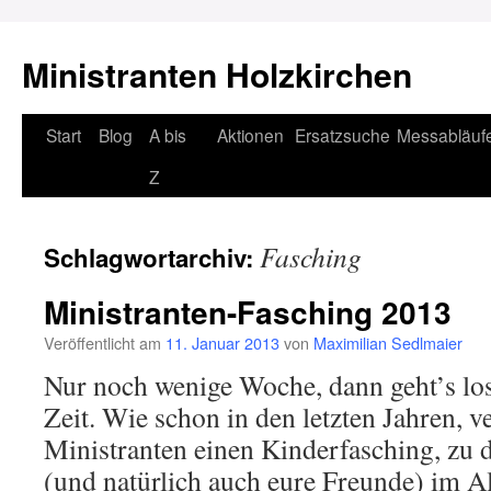
Ministranten Holzkirchen
Zum
Start
Blog
A bis
Aktionen
Ersatzsuche
Messabläuf
Inhalt
Z
springen
Fasching
Schlagwortarchiv:
Ministranten-Fasching 2013
Veröffentlicht am
11. Januar 2013
von
Maximilian Sedlmaier
Nur noch wenige Woche, dann geht’s los
Zeit. Wie schon in den letzten Jahren, ve
Ministranten einen Kinderfasching, zu 
(und natürlich auch eure Freunde) im Al