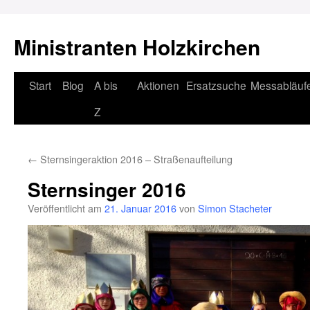
Ministranten Holzkirchen
Zum
Start
Blog
A bis
Aktionen
Ersatzsuche
Messabläuf
Inhalt
Z
springen
←
Sternsingeraktion 2016 – Straßenaufteilung
Sternsinger 2016
Veröffentlicht am
21. Januar 2016
von
Simon Stacheter