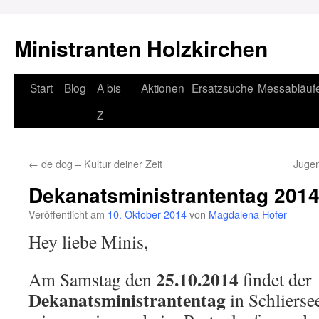
Ministranten Holzkirchen
Zum
Start
Blog
A bis
Aktionen
Ersatzsuche
Messabläuf
Inhalt
Z
springen
←
de dog – Kultur deiner Zeit
Jugen
Dekanatsministrantentag 2014
Veröffentlicht am
10. Oktober 2014
von
Magdalena Hofer
Hey liebe Minis,
25.10.2014
Am Samstag den
findet der
Dekanatsministrantentag
in Schlierse