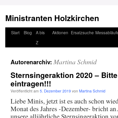
Ministranten Holzkirchen
Zum
Start
Blog
A bis
Aktionen
Ersatzsuche
Messabläuf
Inhalt
Z
springen
Martina Schmid
Autorenarchiv:
Sternsingeraktion 2020 – Bitte 
eintragen!!!
Veröffentlicht am
5. Dezember 2019
von
Martina Schmid
Liebe Minis, jetzt ist es auch schon wied
Monat des Jahres -Dezember- bricht a
unsere alljährliche Sternsingeraktion v