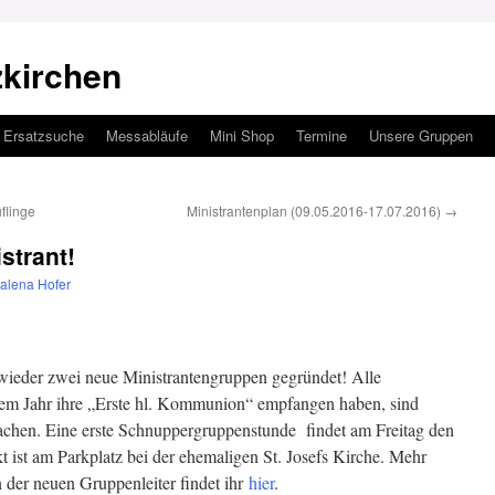
zkirchen
Ersatzsuche
Messabläufe
Mini Shop
Termine
Unsere Gruppen
flinge
Ministrantenplan (09.05.2016-17.07.2016)
→
strant!
alena Hofer
wieder zwei neue Ministrantengruppen gegründet! Alle
diesem Jahr ihre „Erste hl. Kommunion“ empfangen haben, sind
achen. Eine erste Schnuppergruppenstunde findet am Freitag den
t ist am Parkplatz bei der ehemaligen St. Josefs Kirche. Mehr
 der neuen Gruppenleiter findet ihr
hier
.