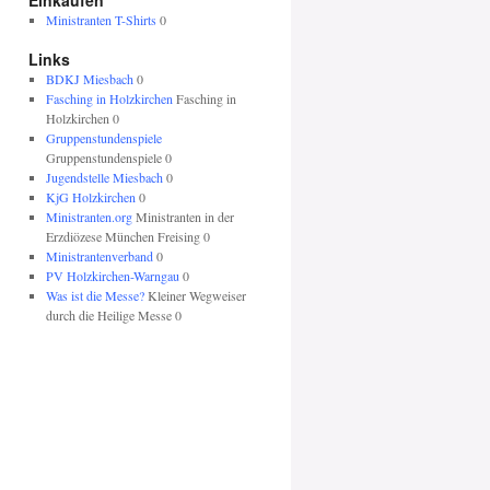
Einkaufen
Ministranten T-Shirts
0
Links
BDKJ Miesbach
0
Fasching in Holzkirchen
Fasching in
Holzkirchen 0
Gruppenstundenspiele
Gruppenstundenspiele 0
Jugendstelle Miesbach
0
KjG Holzkirchen
0
Ministranten.org
Ministranten in der
Erzdiözese München Freising 0
Ministrantenverband
0
PV Holzkirchen-Warngau
0
Was ist die Messe?
Kleiner Wegweiser
durch die Heilige Messe 0