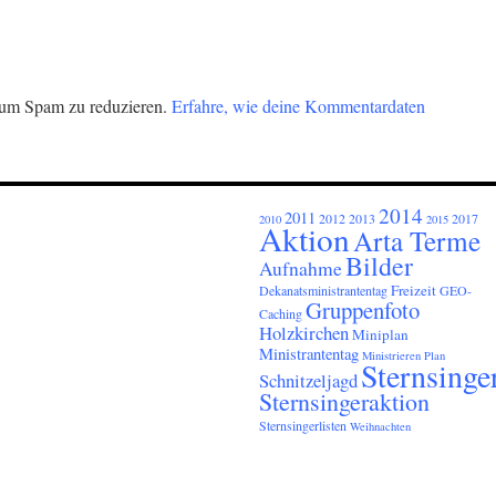
 um Spam zu reduzieren.
Erfahre, wie deine Kommentardaten
2014
2011
2012
2013
2017
2010
2015
Aktion
Arta Terme
Bilder
Aufnahme
Freizeit
Dekanatsministrantentag
GEO-
Gruppenfoto
Caching
Holzkirchen
Miniplan
Ministrantentag
Ministrieren
Plan
Sternsinge
Schnitzeljagd
Sternsingeraktion
Sternsingerlisten
Weihnachten