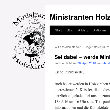
Ministranten Hol
Start
Blog
A bis Z
Aktionen
Zum
Inhalt
←
Lass dich stärken – Segensfeier für Prü
springen
Sei dabei – werde Mini
Veröffentlicht am
26. April 2016
von
Magd
Liebe Interessierte,
auch heuer werden in Holzkirchen 
interessierten 3. Klässler, die in 
herzlich eingeladen bei uns mitzum
13.05.16 um 16 Uhr statt. Treffpunk
Informationen und die Kontaktdaten