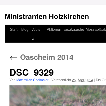
Ministranten Holzkirchen
Zum
Start
Blog
A bis
Aktionen
Ersatzsuche
Messabläuf
Inhalt
Z
springen
←
Oascheim 2014
DSC_9329
Von
Maximilian Sedlmaier
|
Veröffentlicht
25. April 2014
|
Die Or